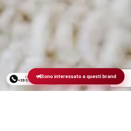
Sono interessato a questi brand
TELEFONO
EMAIL
+39 0734 605484
segreteria@madeinitaly.org