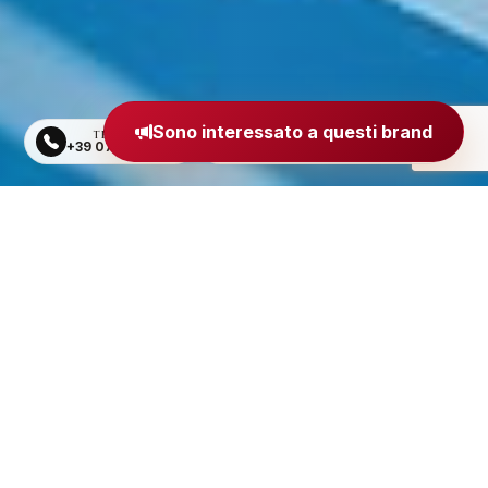
Sono interessato a questi brand
TELEFONO
EMAIL
+39 0734 605484
segreteria@madeinitaly.org