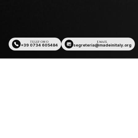
TELEFONO
EMAIL
+39 0734 605484
segreteria@madeinitaly.org