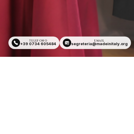
TELEFONO
EMAIL
+39 0734 605484
segreteria@madeinitaly.org