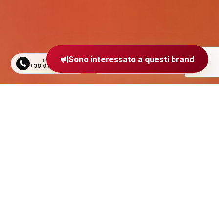
Sono interessato a questi brand
TELEFONO
EMAIL
+39 0734 605484
segreteria@madeinitaly.org