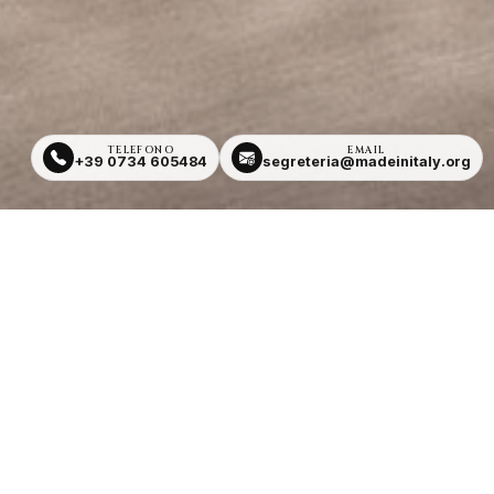
TELEFONO
EMAIL
+39 0734 605484
segreteria@madeinitaly.org