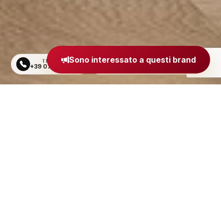
Sono interessato a questi brand
TELEFONO
EMAIL
+39 0734 605484
segreteria@madeinitaly.org