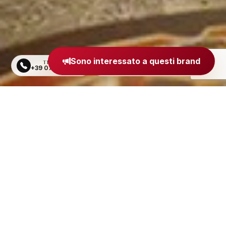
Sono interessato a questi brand
TELEFONO
EMAIL
+39 0734 605484
segreteria@madeinitaly.org