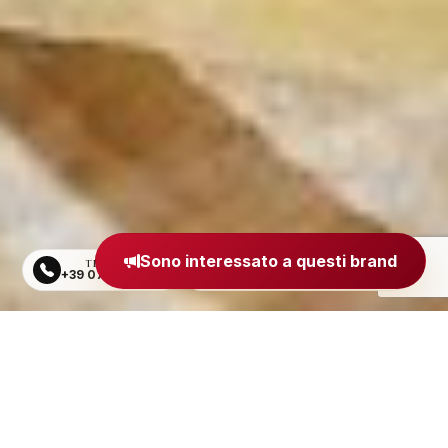
Sono interessato a questi brand
TELEFONO
EMAIL
+39 0734 605484
segreteria@madeinitaly.org