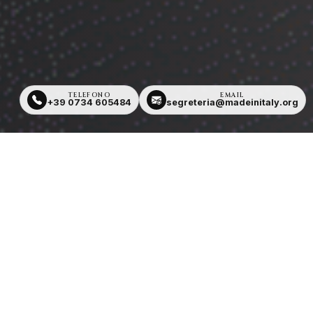
TELEFONO
EMAIL
+39 0734 605484
segreteria@madeinitaly.org