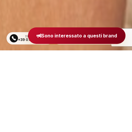
Sono interessato a questi brand
TELEFONO
EMAIL
+39 0734 605484
segreteria@madeinitaly.org