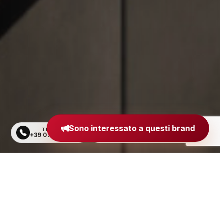
Sono interessato a questi brand
TELEFONO
EMAIL
+39 0734 605484
segreteria@madeinitaly.org