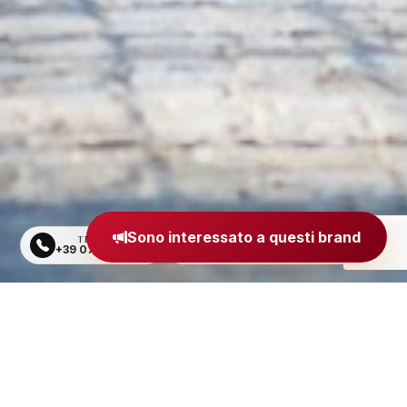
Sono interessato a questi brand
TELEFONO
EMAIL
+39 0734 605484
segreteria@madeinitaly.org