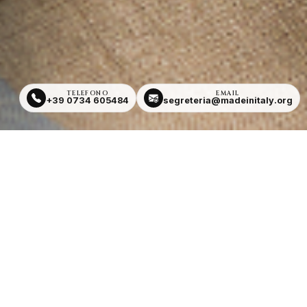
TELEFONO
EMAIL
+39 0734 605484
segreteria@madeinitaly.org