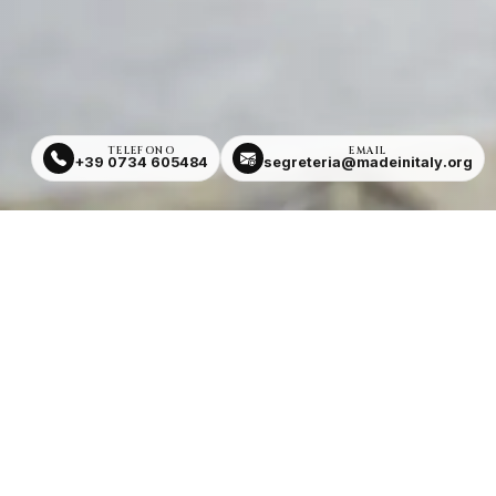
TELEFONO
EMAIL
+39 0734 605484
segreteria@madeinitaly.org