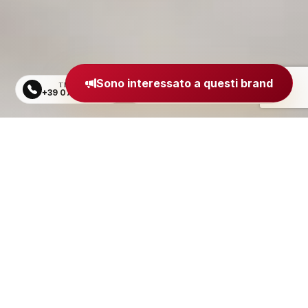
Sono interessato a questi brand
TELEFONO
EMAIL
+39 0734 605484
segreteria@madeinitaly.org