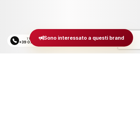
Sono interessato a questi brand
TELEFONO
EMAIL
+39 0734 605484
segreteria@madeinitaly.org