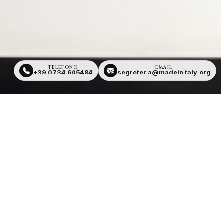
TELEFONO
EMAIL
+39 0734 605484
segreteria@madeinitaly.org