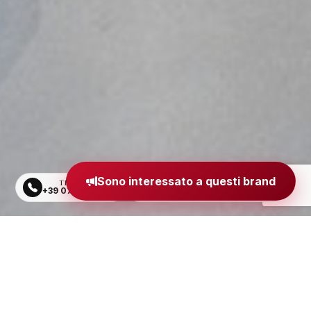
Sono interessato a questi brand
TELEFONO
EMAIL
+39 0734 605484
segreteria@madeinitaly.org