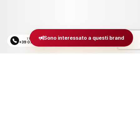
Sono interessato a questi brand
TELEFONO
EMAIL
+39 0734 605484
segreteria@madeinitaly.org