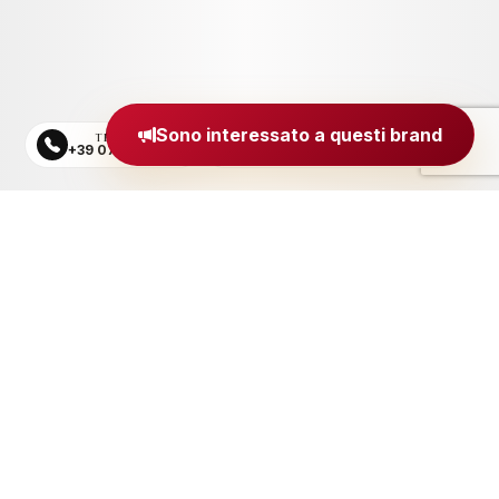
Sono interessato a questi brand
TELEFONO
EMAIL
+39 0734 605484
segreteria@madeinitaly.org