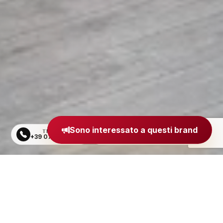
Sono interessato a questi brand
TELEFONO
EMAIL
+39 0734 605484
segreteria@madeinitaly.org