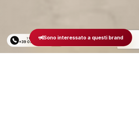
Sono interessato a questi brand
TELEFONO
EMAIL
+39 0734 605484
segreteria@madeinitaly.org