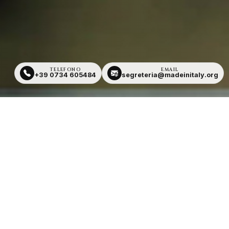
TELEFONO
EMAIL
+39 0734 605484
segreteria@madeinitaly.org