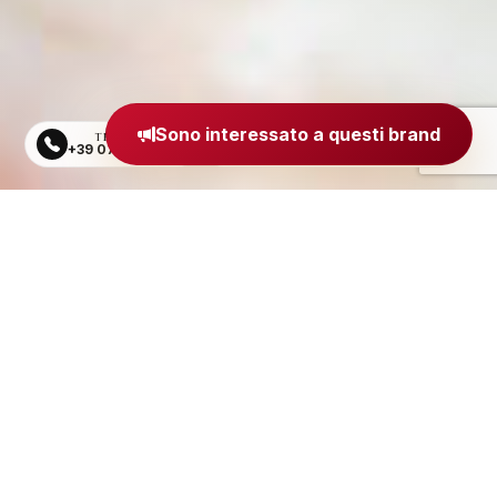
Sono interessato a questi brand
TELEFONO
EMAIL
+39 0734 605484
segreteria@madeinitaly.org