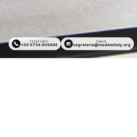
TELEFONO
EMAIL
+39 0734 605484
segreteria@madeinitaly.org