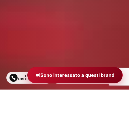
Sono interessato a questi brand
TELEFONO
EMAIL
+39 0734 605484
segreteria@madeinitaly.org