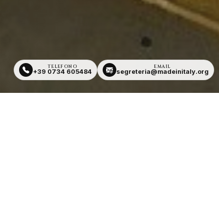
TELEFONO
EMAIL
+39 0734 605484
segreteria@madeinitaly.org