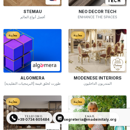
STEMAU
NEO DECOR TECH
أفضل أنواع العالم
ENHANCE THE SPACES
معاينة
معاينة
ALGOMERA
MODENESE INTERIORS
المتدربون الداخليون
[البرمجيات التقليدية] طورت لخلق قيمة
معاينة
معاينة
TELEFONO
EMAIL
+39 0734 605484
segreteria@madeinitaly.org