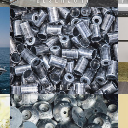
ALUMINUM PROFILE ITALY
BESENZONI
GIANNESCHI PUMPS AND BLOWERS SRL
IAMET