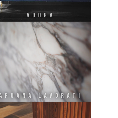
Adora
Apuana LAvorati