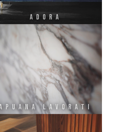
Adora
Apuana LAvorati